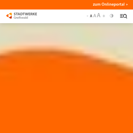
zum Onlineportal
A
-
A
+
A