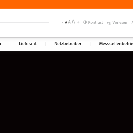
A
-
A
+
Kontrast
Vorlesen
A
m
|
Lieferant
|
Netzbetreiber
|
Messstellenbetri