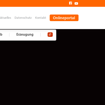
Onlineportal
Aktuelles
Datenschutz
Kontakt
eb
|
Erzeugung
|