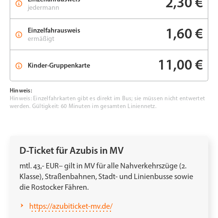
2,30 €
jedermann
Einzelfahrausweis
1,60 €
ermäßigt
11,00 €
Kinder-Gruppenkarte
Hinweis:
Hinweis: Einzelfahrkarten gibt es direkt im Bus; sie müssen nicht entwertet
werden. Gültigkeit: 60 Minuten im gesamten Liniennetz.
D-Ticket für Azubis in MV
mtl. 43,- EUR– gilt in MV für alle Nahverkehrszüge (2.
Klasse), Straßenbahnen, Stadt- und Linienbusse sowie
die Rostocker Fähren.
https://azubiticket-mv.de/