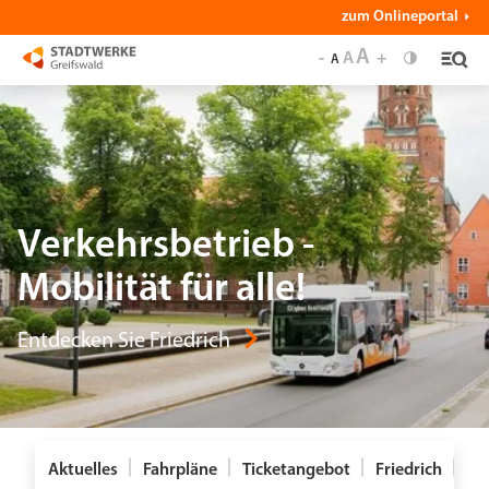
zum Onlineportal
A
-
A
+
A
Verkehrsbetrieb -
Mobilität für alle!
Entdecken Sie Friedrich
Aktuelles
Fahrpläne
Ticketangebot
Friedrich