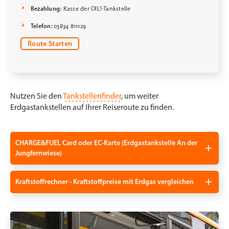
Bezahlung:
Kasse der OIL!-Tankstelle
Telefon:
03834 811129
Route Starten
Nutzen Sie den
Tankstellenfinder
, um weiter
Erdgastankstellen auf Ihrer Reiseroute zu finden.
CHARGE&FUEL Card oder EC-Karte (Erdgastankstelle An der
Jungfernwiese)
Kraftstoffrechner - Kraftstoffpreise mit Erdgas vergleichen