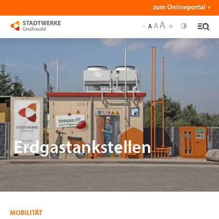
zum Onlineportal
A
-
A
+
A
Erdgastankstellen
MOBILITÄT