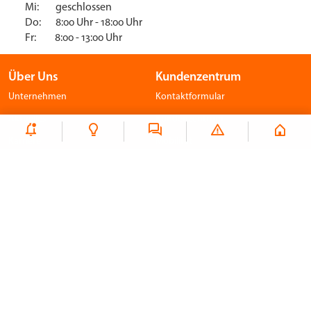
Mi: geschlossen
Do: 8:00 Uhr - 18:00 Uhr
Fr: 8:00 - 13:00 Uhr
Über Uns
Kundenzentrum
Unternehmen
Kontaktformular
Aktuelles
Kundenzentrum
Karriere
Mobilität
Stellenangebote
Lieferantenservice
Engagement
Stadtwerke-Kantine
Lieferant
Netzbetreiber
Energiesparberatung
Strom
Strom
Gas