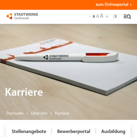
zum Onlineportal
A
-
A
+
A
Karriere
Startseite
Über Uns
Karriere
Stellenangebote
Bewerberportal
Ausbildung