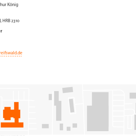
thur König
d, HRB 2310
er
reifswald.de