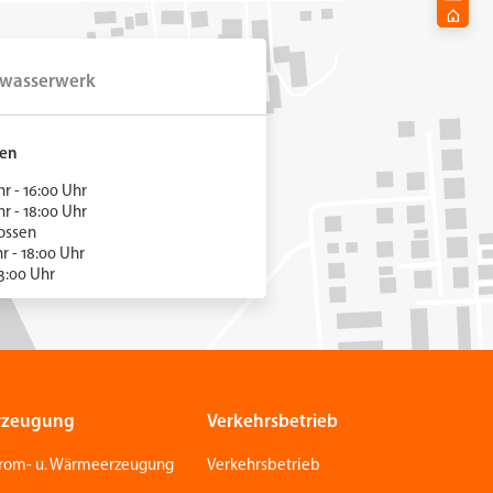
Star
wasserwerk
ten
 - 16:00 Uhr
 - 18:00 Uhr
hlossen
hr - 18:00 Uhr
3:00 Uhr
rzeugung
Verkehrsbetrieb
trom- u. Wärmeerzeugung
Verkehrsbetrieb