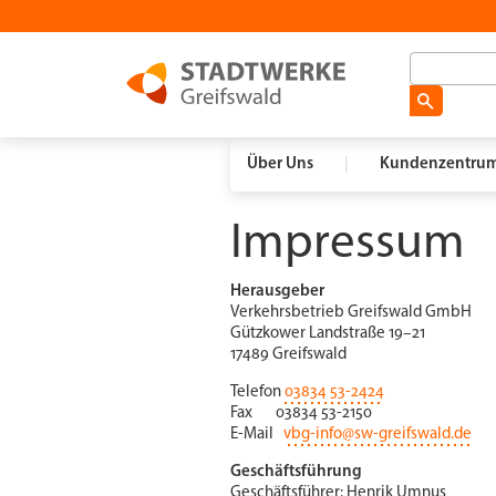
Über Uns
|
Kundenzentru
Impressum
Herausgeber
Verkehrsbetrieb Greifswald GmbH
Gützkower Landstraße 19–21
17489 Greifswald
Telefon
03834 53-2424
Fax 03834 53-2150
E-Mail
vbg-info@sw-greifswald.de
Geschäftsführung
Geschäftsführer: Henrik Umnus