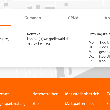
Grimmen
ÖPNV
Ab
Kontakt
Öffnungszei
19–21,
kontakt(at)sw-greifswald.de
Mo: 8:00 Uhr
Tel: 03834 53-2115
Di: 8:00 Uhr
Mi: gesc
Do: 8:00 U
Fr: 8:00 - 1
erant
Netzbetreiber
Messstellenbetrieb
E
giesparberatung
Strom
Marktpartner-Infos
S