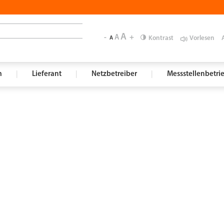
A
-
A
+
Kontrast
Vorlesen
A
m
|
Lieferant
|
Netzbetreiber
|
Messstellenbetri