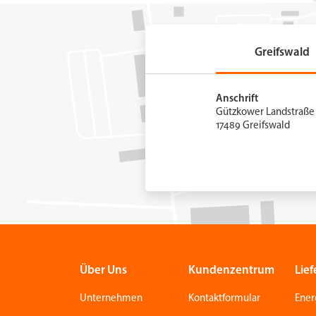
Greifswald
Anschrift
Gützkower Landstraße 
17489 Greifswald
Über Uns
Kundenzentrum
Lief
Unternehmen
Kontaktformular
Ener