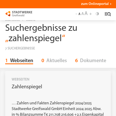
zum Onlineportal
A
-
A
+
A
Startseite
Suche
Suchergebnisse zu
„
zahlenspiegel
“
7 SUCHERGEBNISSE
1
Webseiten
0
Aktuelles
6
Dokumente
WEBSEITEN
Zahlenspiegel
… Zahlen und Fakten
Zahlenspiegel
2024/2025
Stadtwerke Greifswald GmbH Einheit 2024 2025 Abw.
in % Bilanzsumme T€ 211.708 216.606 +2,3 Eigenkapital