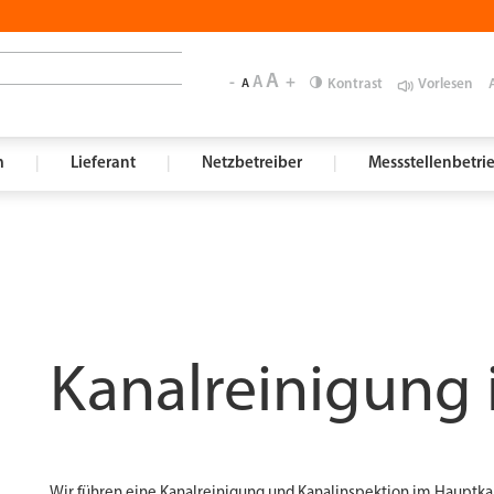
A
-
A
+
Kontrast
Vorlesen
A
m
|
Lieferant
|
Netzbetreiber
|
Messstellenbetri
Kanalreinigung 
Wir führen eine Kanalreinigung und Kanalinspektion im Hauptka