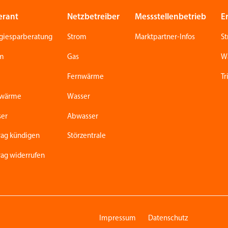
erant
Netzbetreiber
Messstellenbetrieb
E
giesparberatung
Strom
Marktpartner-Infos
S
om
Gas
W
Fernwärme
Tr
nwärme
Wasser
ser
Abwasser
rag kündigen
Störzentrale
rag widerrufen
Impressum
Datenschutz