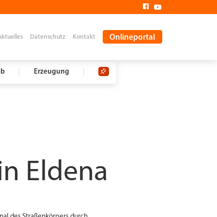
Onlineportal
Aktuelles
Datenschutz
Kontakt
eb
|
Erzeugung
|
in Eldena
nal des Straßenkörpers durch.