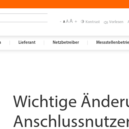
A
-
A
+
Kontrast
Vorlesen
A
m
|
Lieferant
|
Netzbetreiber
|
Messstellenbetri
Wichtige Änder
Anschlussnutzer