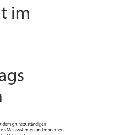
t im
rags
n
 mit dem grundzuständigen
genten Messsystemen und modernen