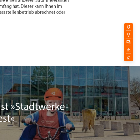
m Sie einen anderen Stromlieferanten
mfang hat. Dieser kann Ihnen im
Messstellenbetrieb abrechnet oder
Aktu
Tarif
Kont
Stö
Star
st »Stadtwerke-
est«