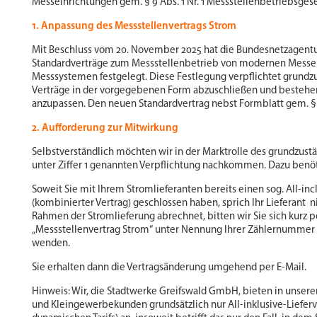
Messeinrichtungen gem. § 9 Abs. 1 Nr. 1 Messstellenbetriebsge
1. Anpassung des Messstellenvertrags Strom
Mit Beschluss vom 20. November 2025 hat die Bundesnetzagentur 
Standardverträge zum Messstellenbetrieb von modernen Messei
Messsystemen festgelegt. Diese Festlegung verpflichtet grundz
Verträge in der vorgegebenen Form abzuschließen und bestehe
anzupassen. Den neuen Standardvertrag nebst Formblatt gem. §
2. Aufforderung zur Mitwirkung
Selbstverständlich möchten wir in der Marktrolle des grundzust
unter Ziffer 1 genannten Verpflichtung nachkommen. Dazu benöti
Soweit Sie mit Ihrem Stromlieferanten bereits einen sog. All-inc
(kombinierter Vertrag) geschlossen haben, sprich Ihr Lieferant n
Rahmen der Stromlieferung abrechnet, bitten wir Sie sich kurz p
„Messstellenvertrag Strom“ unter Nennung Ihrer Zählernummer
wenden.
Sie erhalten dann die Vertragsänderung umgehend per E-Mail.
Hinweis: Wir, die Stadtwerke Greifswald GmbH, bieten in unserer R
und Kleingewerbekunden grundsätzlich nur All-inklusive-Liefer