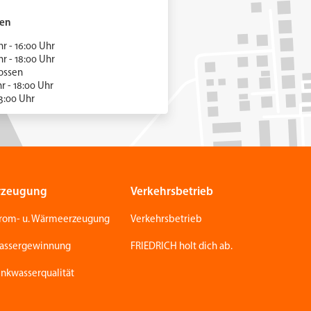
ten
 - 16:00 Uhr
 - 18:00 Uhr
hlossen
hr - 18:00 Uhr
3:00 Uhr
rzeugung
Verkehrsbetrieb
trom- u. Wärmeerzeugung
Verkehrsbetrieb
assergewinnung
FRIEDRICH holt dich ab.
inkwasserqualität