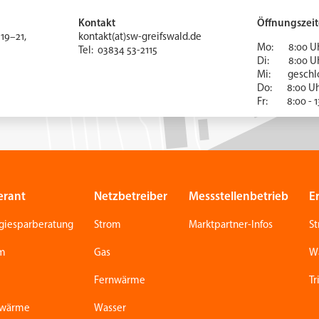
Kontakt
Öffnungszei
19–21,
kontakt(at)sw-greifswald.de
Mo: 8:00 Uhr
Tel: 03834 53-2115
Di: 8:00 Uhr
Mi: gesc
Do: 8:00 U
Fr: 8:00 - 1
erant
Netzbetreiber
Messstellenbetrieb
E
giesparberatung
Strom
Marktpartner-Infos
S
om
Gas
W
Fernwärme
Tr
nwärme
Wasser