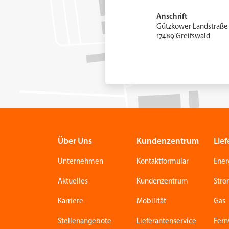
Anschrift
Gützkower Landstraße 
17489 Greifswald
Über Uns
Kundenzentrum
Lief
Unternehmen
Kontaktformular
Ener
Aktuelles
Kundenzentrum
Str
Karriere
Mobilität
Gas
Stellenangebote
Lieferantenservice
Fer