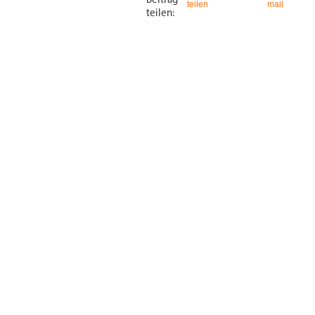
Beitrag
teilen
mail
teilen: