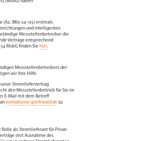
setz (MsbG) haben
(Az.: BK6-24-125) erstmals
nrichtungen und intelligenten
uständige Messstellenbetreiber die
nde Verträge entsprechend
 54 MsbG finden Sie
hier
.
ändigen Messstellenbetreibers der
gen wir Ihre Hilfe.
lusive-Stromliefervertrag
icht den Messstellenbetrieb für Sie im
er E-Mail mit dem Betreff
 an
kontakt@sw-greifswald.de
zu
olle als Stromlieferant für Privat-
verträge (mit Ausnahme des